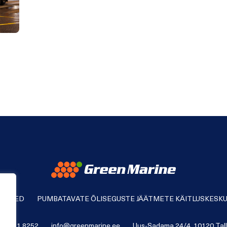
ÄÄTMED
PUMBATAVATE ÕLISEGUSTE JÄÄTMETE KÄITLUSKESK
72 631 8252
info@greenmarine.ee
Uus-Sadama 24/4, 10120 Tall