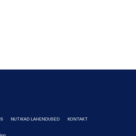
US
NUTIKAD LAHENDUSED
KONTAKT
inn