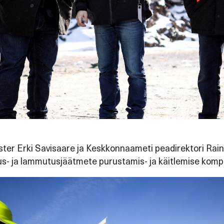
er Erki Savisaare ja Keskkonnaameti peadirektori Rain
s- ja lammutusjäätmete purustamis- ja käitlemise kompl